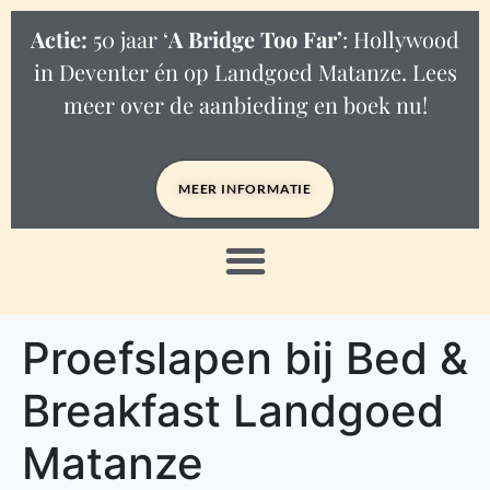
Actie:
50 jaar ‘
A Bridge Too Far’
: Hollywood
in Deventer én op Landgoed Matanze. Lees
meer over de aanbieding en boek nu!
MEER INFORMATIE
Proefslapen bij Bed &
Breakfast Landgoed
Matanze