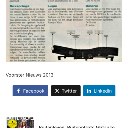
Voorster Nieuws 2013
Facebook
Twitter
LinkedIn
Buitenleven, Buitenplaats Matanze