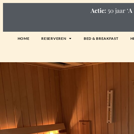
Actie:
50 jaar ‘
A 
HOME
RESERVEREN
BED & BREAKFAST
H