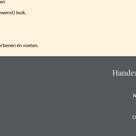
men
ewenst) buik.
erbenen én voeten.
Handen
N
D