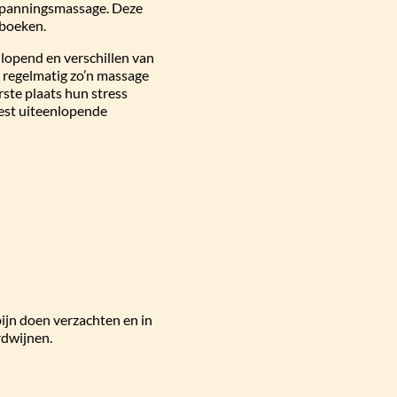
tspanningsmassage. Deze
jboeken.
lopend en verschillen van
 regelmatig zo’n massage
rste plaats hun stress
eest uiteenlopende
ijn doen verzachten en in
rdwijnen.