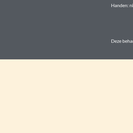
Handen: ni
Deze behan