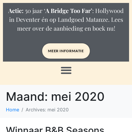
Actie:
50 jaar ‘
A Bridge Too Far’
: Hollywood
in Deventer én op Landgoed Matanze. Lees
meer over de aanbieding en boek nu!
MEER INFORMATIE
Maand:
mei 2020
Home
Archives: mei 2020
Winnaar B&B Seasons