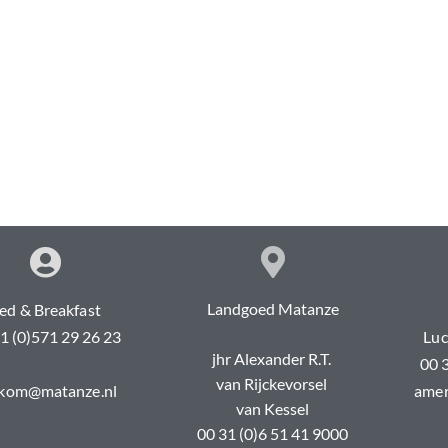
Landgoed Matanze
ed & Breakfast
1 (0)571 29 26 23
Luc
jhr Alexander R.T.
00 
van Rijckevorsel
kom@matanze.nl
amer
van Kessel
00 31 (0)6 51 41 9000