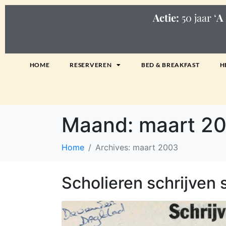
Actie:
50 jaar ‘
A 
HOME
RESERVEREN
BED & BREAKFAST
H
Maand:
maart 2
Home
Archives: maart 2003
Scholieren schrijven