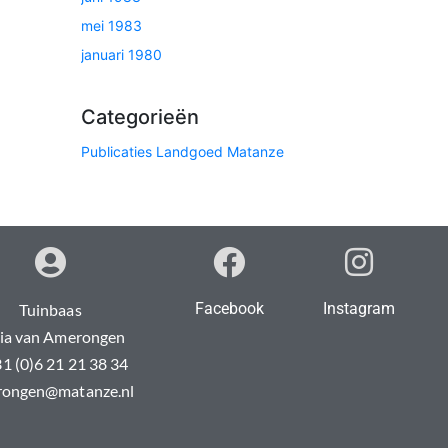
mei 1983
januari 1980
Categorieën
Publicaties Landgoed Matanze
Facebook
Instagram
Tuinbaas
ia van Amerongen
31 (0)6 21 21 38 34
ongen@matanze.nl