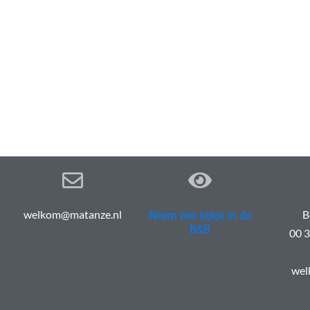
welkom@matanze.nl
B
Neem een kijkje in de
B&B
00 3
wel