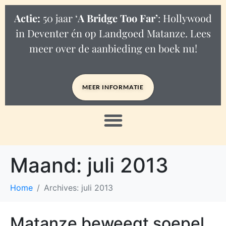
Actie:
50 jaar ‘
A Bridge Too Far’
: Hollywood
in Deventer én op Landgoed Matanze. Lees
meer over de aanbieding en boek nu!
MEER INFORMATIE
Maand:
juli 2013
Home
Archives: juli 2013
Matanze beweegt soepel