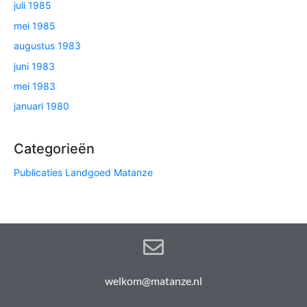
juli 1985
mei 1985
augustus 1983
juni 1983
mei 1983
januari 1980
Categorieën
Publicaties Landgoed Matanze
welkom@matanze.nl