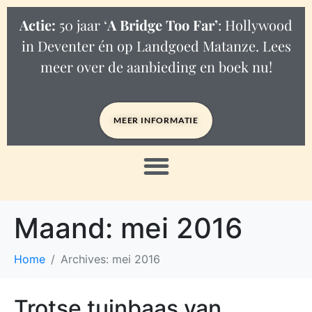
Actie:
50 jaar ‘
A Bridge Too Far’
: Hollywood
in Deventer én op Landgoed Matanze. Lees
meer over de aanbieding en boek nu!
MEER INFORMATIE
Maand:
mei 2016
Home
Archives: mei 2016
Trotse tuinbaas van