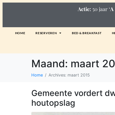
Actie:
50 jaar ‘
A 
HOME
RESERVEREN
BED & BREAKFAST
H
Maand:
maart 2
Home
Archives: maart 2015
Gemeente vordert dw
houtopslag