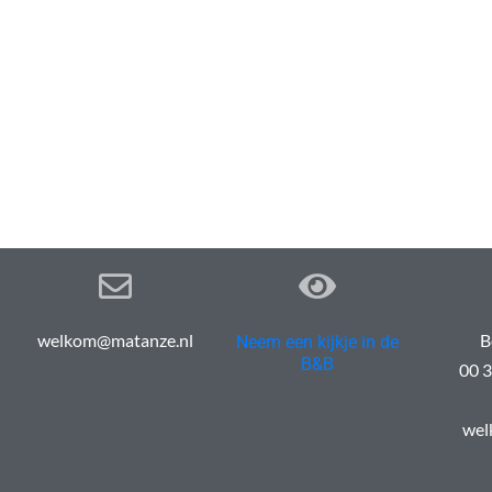
welkom@matanze.nl
B
Neem een kijkje in de
B&B
00 3
wel