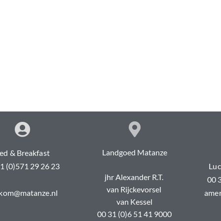
Landgoed Matanze
ed & Breakfast
1 (0)571 29 26 23
Luc
jhr Alexander R.T.
00 
van Rijckevorsel
kom@matanze.nl
amer
van Kessel
00 31 (0)6 51 41 9000