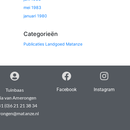
mei 1983
januari 1980
Categorieën
Publicaties Landgoed Matanze
Facebook
Instagram
Tuinbaas
ia van Amerongen
31 (0)6 21 21 38 34
ongen@matanze.nl