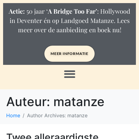
Actie:
50 jaar ‘
A Bridge Too Far’
: Hollywood
in Deventer én op Landgoed Matanze. Lees
meer over de aanbieding en boek nu!
MEER INFORMATIE
Auteur:
matanze
Home
Author Archives: matanze
Twee alleraardigste