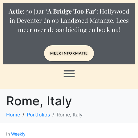
Actie:
50 jaar ‘
A Bridge Too Far’
: Hollywood
in Deventer én op Landgoed Matanze. Lees
meer over de aanbieding en boek nu!
MEER INFORMATIE
Rome, Italy
Home
Portfolios
Rome, Italy
In
Weekly