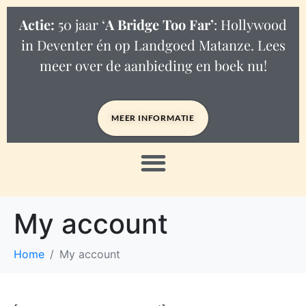
Actie:
50 jaar ‘
A Bridge Too Far’
: Hollywood
in Deventer én op Landgoed Matanze. Lees
meer over de aanbieding en boek nu!
MEER INFORMATIE
My account
Home
My account